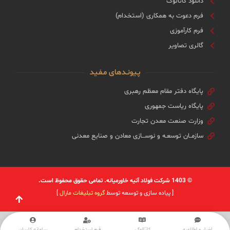
دانلود کاتالوگ
فرم دعوت به همکاری (استخدام)
فرم کارآموزی
گالری تصاویر
پـیونـدهای مـفـید
پایگاه دفتر مقام معظم رهبری
پایگاه ریاست جمهوری
وزارت صنعت معدن تجارت
سازمــان توسعـه و نوســـازی معادن و صنایع معدنی
© 1403 شرکت فولاد آتیه خاورمیانه. تمامی حقوق محفوظ است.
[ پیاده سازی و توسعه توسط
گروه تبلیغات مارال
]
اخبار و اطلاعیه
کاتالوگ
فرم استخدام
سامانه کاربران