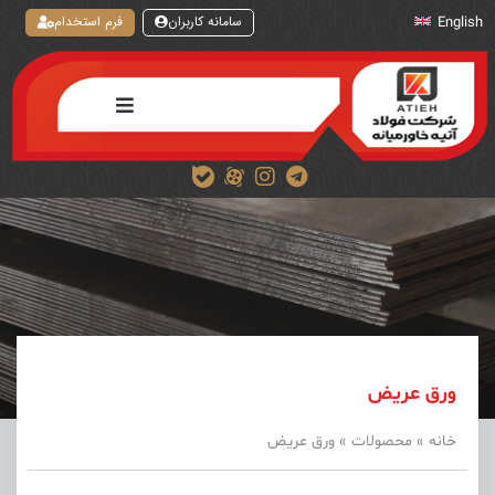
سامانه کاربران
فرم استخدام
English
ورق عریض
خانه
»
محصولات
»
ورق عریض