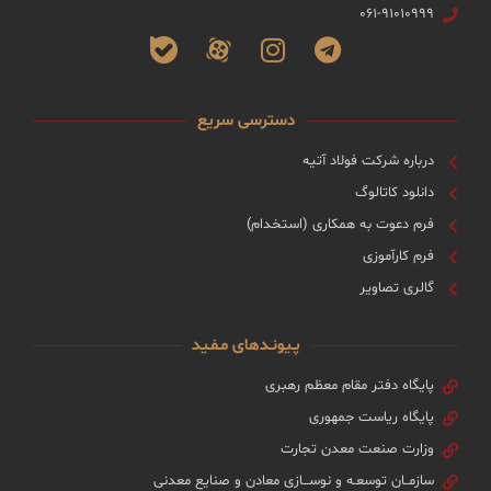
۰۶۱-۹۱۰۱۰۹۹۹
دسترسی سریع
درباره شرکت فولاد آتیه
دانلود کاتالوگ
فرم دعوت به همکاری (استخدام)
فرم کارآموزی
گالری تصاویر
پـیونـدهای مـفـید
پایگاه دفتر مقام معظم رهبری
پایگاه ریاست جمهوری
وزارت صنعت معدن تجارت
سازمــان توسعـه و نوســـازی معادن و صنایع معدنی