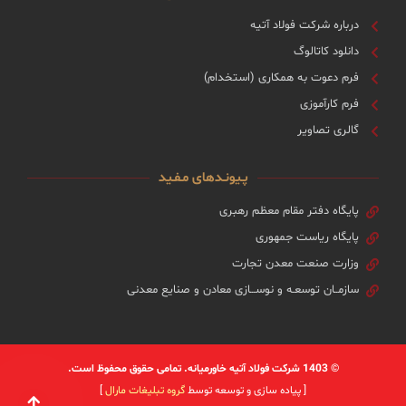
درباره شرکت فولاد آتیه
دانلود کاتالوگ
فرم دعوت به همکاری (استخدام)
فرم کارآموزی
گالری تصاویر
پـیونـدهای مـفـید
پایگاه دفتر مقام معظم رهبری
پایگاه ریاست جمهوری
وزارت صنعت معدن تجارت
سازمــان توسعـه و نوســـازی معادن و صنایع معدنی
© 1403 شرکت فولاد آتیه خاورمیانه. تمامی حقوق محفوظ است.
[ پیاده سازی و توسعه توسط
گروه تبلیغات مارال
]